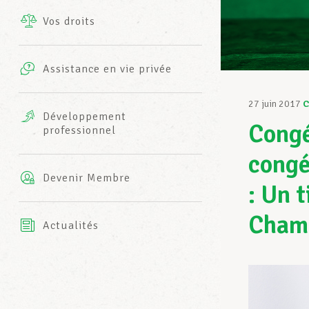
Vos droits
Prestations complémentaires
Charte
Photos
Assistance en vie privée
Harmonie Mutuelle
Bureaux INFO-CENTER
27 juin 2017
C
Vidéos
Développement
Congé
professionnel
Assurance AXA
L’équipe LCGB
congé
Devenir Membre
: Un t
Chamb
Actualités