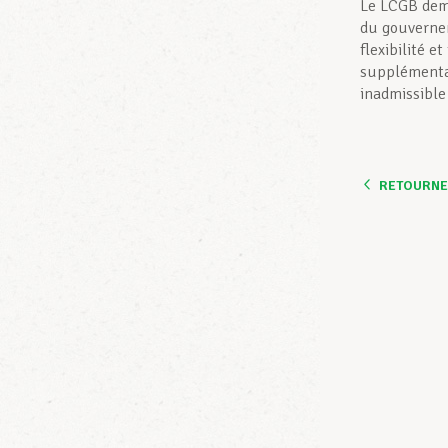
Le LCGB dema
du gouvernem
flexibilité e
supplémentai
inadmissible
RETOURNER