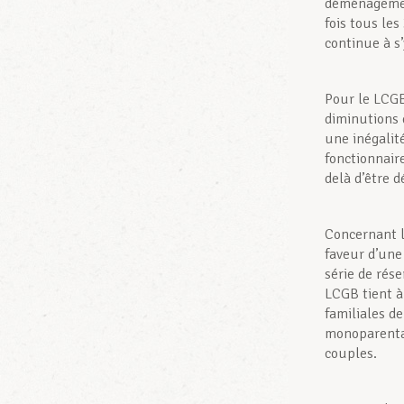
déménagement
fois tous le
continue à s
Pour le LCGB
diminutions 
une inégalit
fonctionnair
delà d’être d
Concernant l
faveur d’une
série de rés
LCGB tient à
familiales d
monoparenta
couples.