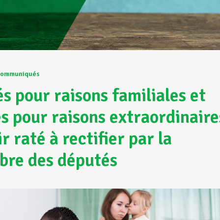
ommuniqués
s pour raisons familiales et
s pour raisons extraordinaire
ir raté à rectifier par la
re des députés