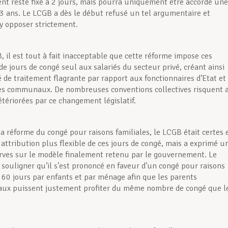
 reste fixé à 2 jours, mais pourra uniquement être accordé une
s 3 ans. Le LCGB a dès le début refusé un tel argumentaire et
’y opposer strictement.
, il est tout à fait inacceptable que cette réforme impose ces
de jours de congé seul aux salariés du secteur privé, créant ainsi
é de traitement flagrante par rapport aux fonctionnaires d’Etat et
es communaux. De nombreuses conventions collectives risquent 
étériorées par ce changement législatif.
a réforme du congé pour raisons familiales, le LCGB était certes 
 attribution plus flexible de ces jours de congé, mais a exprimé u
erves sur le modèle finalement retenu par le gouvernement. Le
 souligner qu’il s’est prononcé en faveur d’un congé pour raisons
e 60 jours par enfants et par ménage afin que les parents
ux puissent justement profiter du même nombre de congé que l