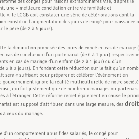
réforme des congés pour raisons extraordinaires vise, d’après le
, une « meilleure conciliation entre vie familiale et
le », le LCGB doit constater une série de détériorations dont la
ion constitue l’augmentation des jours de congé pour naissance 
 le père (de 2 à 5 jours).
tte la diminution proposée des jours de congé en cas de mariage 
 en cas de conclusion d’un partenariat (de 6 à 1 jour) respectivem
ents en cas de mariage d’un enfant (de 2 à 1 jour) ou d’un
(de 2 à 0 jours). En fondant cette réduction sur le fait qu’un nomb
uit sera « suffisant pour préparer et célébrer l’événement en
le gouvernement ignore la réalité multiculturelle de notre société
ise, qui fait justement que de nombreux mariages ou partenari
rés à l’étranger. Cette réforme remet également en cause le princ
droi
nariat est supposé d’attribuer, dans une large mesure, des
s
à ceux du mariage.
e d’un comportement abusif des salariés, le congé pour