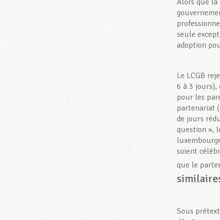
Alors que la 
gouvernement
professionnel
seule except
adoption pour
Le LCGB reje
6 à 3 jours),
pour les par
partenariat 
de jours réd
question », 
luxembourgeo
soient céléb
que le parte
similaire
Sous prétext