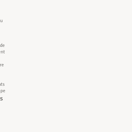
ou
(de
ent
re
ats
ipe
ts