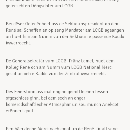
geleeschten Déngschter am LCGB.
Bei dëser Geleeënheet ass de Sektiounspresident op dem
René säi Schaffen an op seng Mandater am LCGB agaangen
an huet him am Numm vun der Sektioun e passende Kaddo
iwwerreecht.
De Generalsekretär vum LCGB, Fränz Lomel, huet dem
Kolleg René och am Numm vum LCGB National Merci
gesot an och e Kaddo vun der Zentral iwwerreecht.
Des Feierstonn ass mat engem gemittlechen Iessen
ofgeschloss ginn, bei dem sech an enger
komerodschaftlecher Atmosphär un sou munch Anekdot
erënnert gouf.
Een häerzleche Merci nach emol un de René, fir all seng