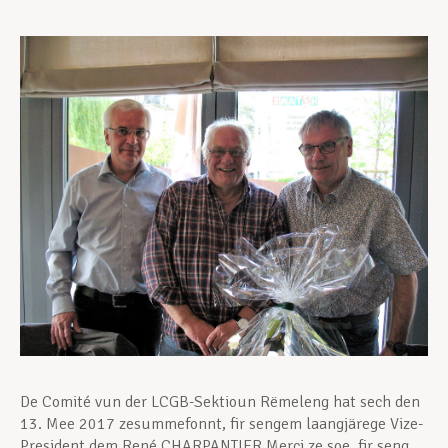
Assistance en vie privée
Développement professionnel
Devenir Membre
Actualités
De Comité vun der LCGB-Sektioun Rëmeleng hat sech den
13. Mee 2017 zesummefonnt, fir sengem laangjärege Vize-
President dem René CHARPANTIER Merci ze soe, fir seng