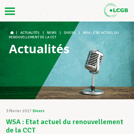
Contact
FR
DE
|
ACTUALITÉS
|
NEWS
|
DIVERS
|
WSA : ETAT ACTUEL DU
RENOUVELLEMENT DE LA CCT
Actualités
Le LCGB
Structures syndicales
Assistance au Travail
3 février 2017
Divers
WSA : Etat actuel du renouvellement
Vos droits
de la CCT