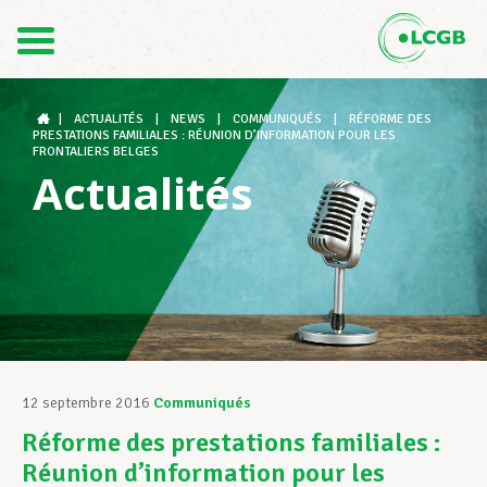
Contact
FR
DE
|
ACTUALITÉS
|
NEWS
|
COMMUNIQUÉS
|
RÉFORME DES
PRESTATIONS FAMILIALES : RÉUNION D’INFORMATION POUR LES
FRONTALIERS BELGES
Actualités
Le LCGB
Structures syndicales
Assistance au Travail
12 septembre 2016
Communiqués
Réforme des prestations familiales :
Vos droits
Réunion d’information pour les