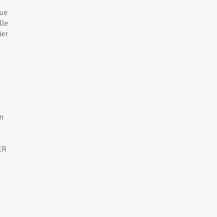
gue
lle
ier
e
in
ER