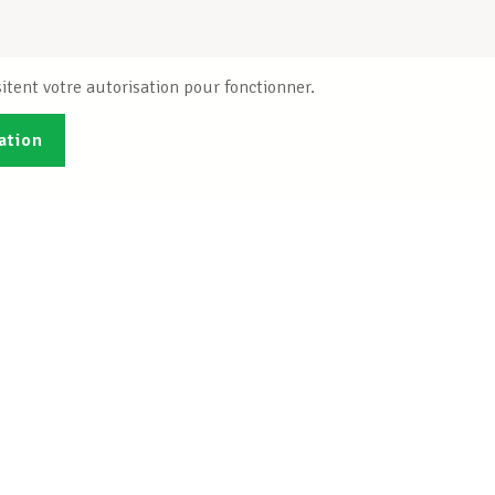
itent votre autorisation pour fonctionner.
ation
Publications
B
Je veux m'inscrire