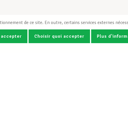
tionnement de ce site. En outre, certains services externes nécess
 accepter
Choisir quoi accepter
Plus d'inform
Photos
Vidéos
ez la newsletter Spotlight du LCG