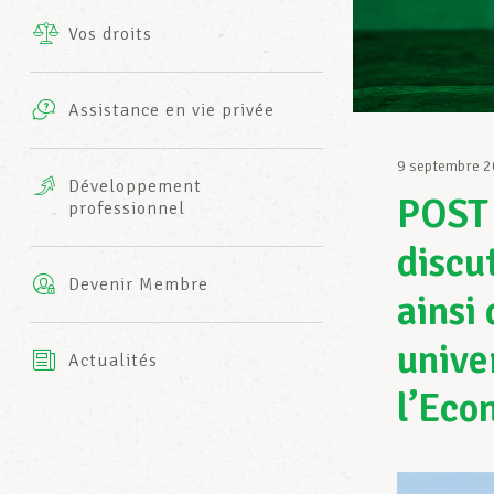
Vos droits
Prestations complémentaires
Charte
Photos
Assistance en vie privée
Harmonie Mutuelle
Bureaux INFO-CENTER
9 septembre 
Vidéos
Développement
POST 
professionnel
Assurance AXA
L’équipe LCGB
discu
Devenir Membre
ainsi
unive
Actualités
l’Eco