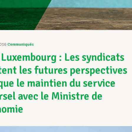
2016
Communiqués
Luxembourg : Les syndicats
tent les futures perspectives
 que le maintien du service
rsel avec le Ministre de
nomie