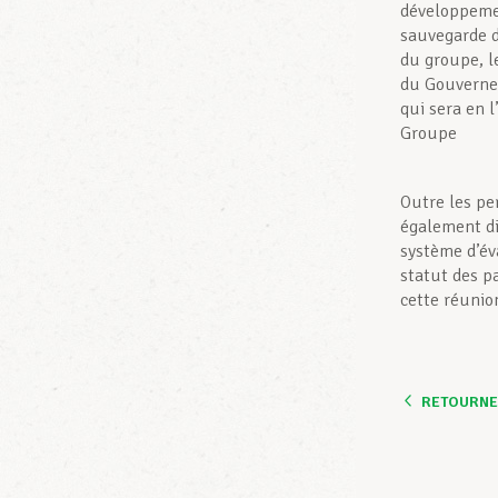
développemen
sauvegarde d
du groupe, l
du Gouverne
qui sera en l
Groupe
Outre les pe
également di
système d’év
statut des pa
cette réunio
RETOURNER