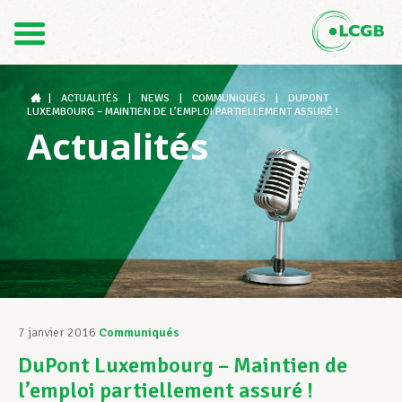
Contact
FR
DE
|
ACTUALITÉS
|
NEWS
|
COMMUNIQUÉS
|
DUPONT
LUXEMBOURG – MAINTIEN DE L’EMPLOI PARTIELLEMENT ASSURÉ !
Actualités
Le LCGB
Structures syndicales
Assistance au Travail
7 janvier 2016
Communiqués
DuPont Luxembourg – Maintien de
Vos droits
l’emploi partiellement assuré !