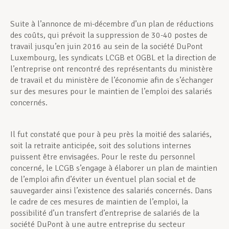
Suite à l’annonce de mi-décembre d’un plan de réductions
Assistance en vie privée
des coûts, qui prévoit la suppression de 30-40 postes de
travail jusqu’en juin 2016 au sein de la société DuPont
Luxembourg, les syndicats LCGB et OGBL et la direction de
Développement professionnel
l’entreprise ont rencontré des représentants du ministère
de travail et du ministère de l’économie afin de s’échanger
sur des mesures pour le maintien de l’emploi des salariés
concernés.
Devenir Membre
Il fut constaté que pour à peu près la moitié des salariés,
soit la retraite anticipée, soit des solutions internes
Actualités
puissent être envisagées. Pour le reste du personnel
concerné, le LCGB s’engage à élaborer un plan de maintien
de l’emploi afin d’éviter un éventuel plan social et de
sauvegarder ainsi l’existence des salariés concernés. Dans
le cadre de ces mesures de maintien de l’emploi, la
possibilité d’un transfert d’entreprise de salariés de la
société DuPont à une autre entreprise du secteur