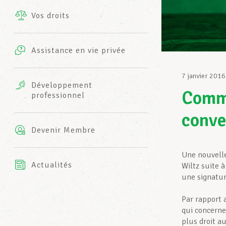
Vos droits
Prestations complémentaires
Charte
Photos
Assistance en vie privée
Harmonie Mutuelle
Bureaux INFO-CENTER
7 janvier 2016
Vidéos
Développement
Commu
professionnel
Assurance AXA
L’équipe LCGB
conve
Devenir Membre
Une nouvelle
Actualités
Wiltz suite 
une signatur
Par rapport 
qui concerne
plus droit au