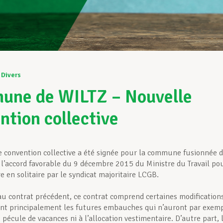
Divers
ne de WILTZ – Nouvelle
ntion collective
 convention collective a été signée pour la commune fusionnée 
à l’accord favorable du 9 décembre 2015 du Ministre du Travail po
e en solitaire par le syndicat majoritaire LCGB.
au contrat précédent, ce contrat comprend certaines modification
nt principalement les futures embauches qui n’auront par exem
 pécule de vacances ni à l’allocation vestimentaire. D’autre part, 