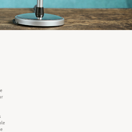
de
ur
s
ple
le