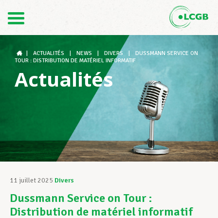
Contact
FR
DE
|
ACTUALITÉS
|
NEWS
|
DIVERS
|
DUSSMANN SERVICE ON
TOUR : DISTRIBUTION DE MATÉRIEL INFORMATIF
Actualités
Le LCGB
Structures syndicales
Assistance au Travail
11 juillet 2025
Divers
Dussmann Service on Tour :
Vos droits
Distribution de matériel informatif