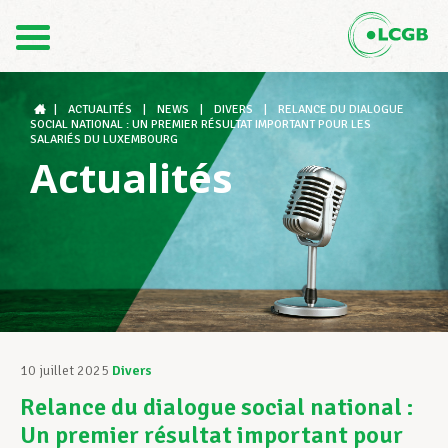
Contact
FR
DE
|
ACTUALITÉS
|
NEWS
|
DIVERS
|
RELANCE DU DIALOGUE
SOCIAL NATIONAL : UN PREMIER RÉSULTAT IMPORTANT POUR LES
SALARIÉS DU LUXEMBOURG
Actualités
Le LCGB
Structures syndicales
Assistance au Travail
10 juillet 2025
Divers
Relance du dialogue social national :
Vos droits
Un premier résultat important pour