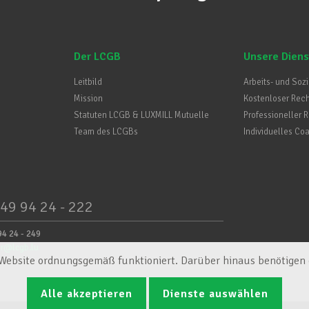
Der LCGB
Unsere Diens
Leitbild
Arbeits- und Soz
Mission
Kostenloser Rec
Statuten LCGB & LUXMILL Mutuelle
Professioneller 
Team des LCGBs
Individuelles Co
49 94 24 - 222
94 24 - 249
er@lcgb.lu
e Website ordnungsgemäß funktioniert. Darüber hinaus benötigen e
Alle akzeptieren
Dienste auswählen