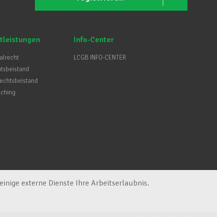
tleistungen
Info-Center
ialrecht
LCGB INFO-CENTER
htsbeistand
Rechtsbeistand
aching
inige externe Dienste Ihre Arbeitserlaubnis.