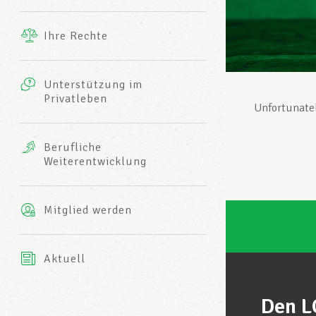
Ergänzende Leistungen
Ihre Rechte
eitbild
Fotos
Unterstützung im
Harmonie Mutuelle
Privatleben
LCGB INFO-CENTER
Unfortunatel
Videos
Versicherung AXA
Berufliche
Team des LCGBs
Weiterentwicklung
Mitglied werden
Aktuell
Den L