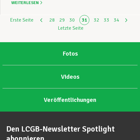
WEITERLESEN
Erste Seite
28
29
30
31
32
33
34
Letzte Seite
Fotos
Videos
Veröffentlichungen
Den LCGB-Newsletter Spotlight
abonnieren