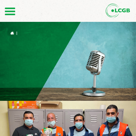
Kontakt
DE
FR
|
Der LCGB
Gewerkschaftsstrukturen
Unterstützung im Arbeitsalltag
Ihre Rechte