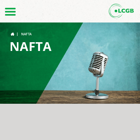
Kontakt
DE
FR
|
NAFTA
NAFTA
Der LCGB
Gewerkschaftsstrukturen
Unterstützung im Arbeitsalltag
Ihre Rechte