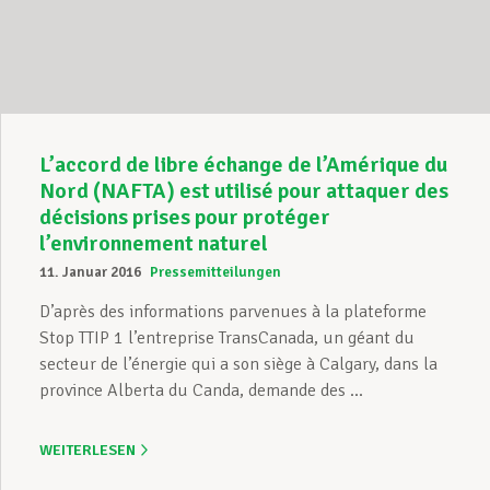
Unterstützung im Privatleben
Berufliche Weiterentwicklung
L’accord de libre échange de l’Amérique du
Nord (NAFTA) est utilisé pour attaquer des
décisions prises pour protéger
Mitglied werden
l’environnement naturel
11. Januar 2016
Pressemitteilungen
D’après des informations parvenues à la plateforme
Aktuell
Stop TTIP 1 l’entreprise TransCanada, un géant du
secteur de l’énergie qui a son siège à Calgary, dans la
province Alberta du Canda, demande des ...
WEITERLESEN