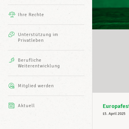
Ergänzende Leistungen
Ihre Rechte
eitbild
Fotos
Unterstützung im
Harmonie Mutuelle
Privatleben
LCGB INFO-CENTER
Videos
Versicherung AXA
Berufliche
Team des LCGBs
Weiterentwicklung
Mitglied werden
Europafes
Aktuell
15. April 2025