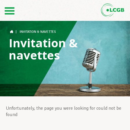
Kontakt
DE
FR
|
INVITATION & NAVETTES
Invitation &
navettes
Der LCGB
Gewerkschaftsstrukturen
Unterstützung im Arbeitsalltag
Unfortunately, the page you were looking for could not be
found
Ihre Rechte