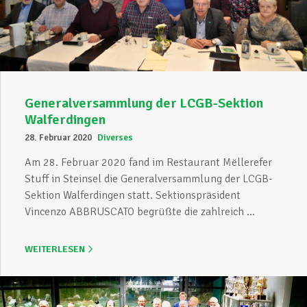
Unterstützung im Privatleben
Berufliche Weiterentwicklung
Generalversammlung der LCGB-Sektion
Walferdingen
28. Februar 2020
Diverses
Mitglied werden
Am 28. Februar 2020 fand im Restaurant Mëllerefer
Stuff in Steinsel die Generalversammlung der LCGB-
Sektion Walferdingen statt. Sektionspräsident
Aktuell
Vincenzo ABBRUSCATO begrüßte die zahlreich ...
WEITERLESEN