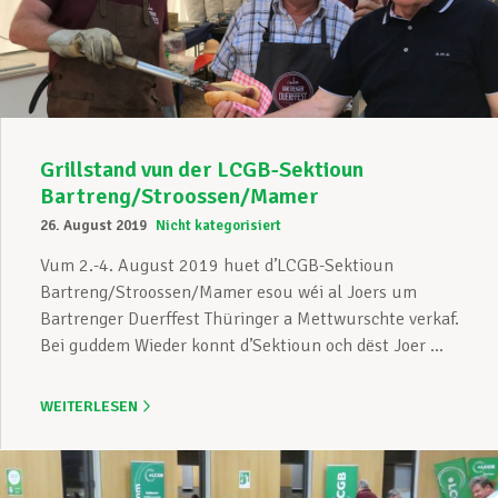
Grillstand vun der LCGB-Sektioun
Bartreng/Stroossen/Mamer
26. August 2019
Nicht kategorisiert
Vum 2.-4. August 2019 huet d’LCGB-Sektioun
Bartreng/Stroossen/Mamer esou wéi al Joers um
Bartrenger Duerffest Thüringer a Mettwurschte verkaf.
Bei guddem Wieder konnt d’Sektioun och dëst Joer ...
WEITERLESEN