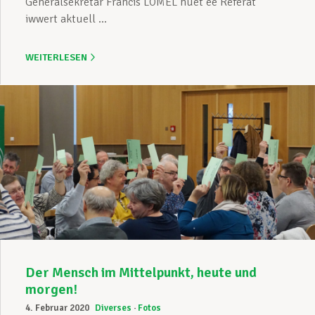
Generalsekretär Francis LOMEL huet ee Referat
iwwert aktuell ...
WEITERLESEN
Der Mensch im Mittelpunkt, heute und
morgen!
4. Februar 2020
Diverses
Fotos