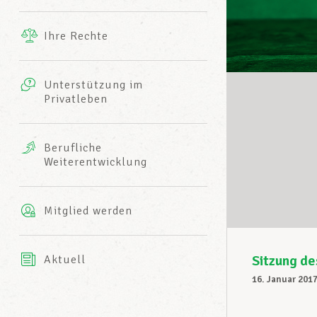
Ergänzende Leistungen
Ihre Rechte
eitbild
Fotos
Unterstützung im
Harmonie Mutuelle
Privatleben
LCGB INFO-CENTER
Videos
Versicherung AXA
Berufliche
Team des LCGBs
Weiterentwicklung
Mitglied werden
Sitzung d
Aktuell
16. Januar 201