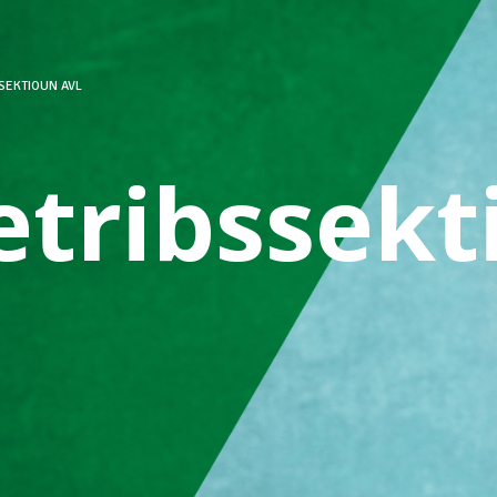
SEKTIOUN AVL
etribssekt