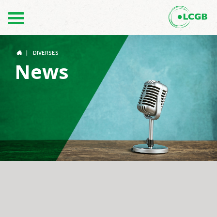
Kontakt
DE
FR
|
DIVERSES
News
Der LCGB
Gewerkschaftsstrukturen
Unterstützung im Arbeitsalltag
Ihre Rechte