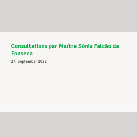
Unterstützung im Privatleben
Berufliche Weiterentwicklung
Consultations par Maître Sónia Falcão da
Fonseca
27. September 2022
Mitglied werden
Aktuell