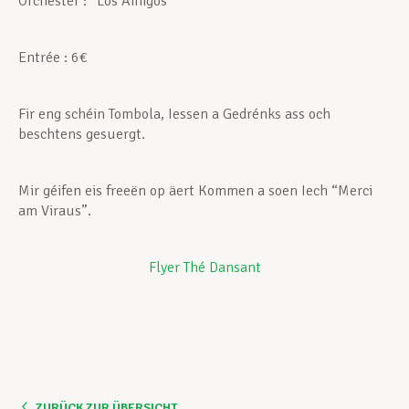
Orchester : “Los Amigos”
Unterstützung im Privatleben
Entrée : 6€
Fir eng schéin Tombola, Iessen a Gedrénks ass och
Berufliche Weiterentwicklung
beschtens gesuergt.
Mitglied werden
Mir géifen eis freeën op äert Kommen a soen Iech “Merci
am Viraus”.
Aktuell
Flyer Thé Dansant
ZURÜCK ZUR ÜBERSICHT