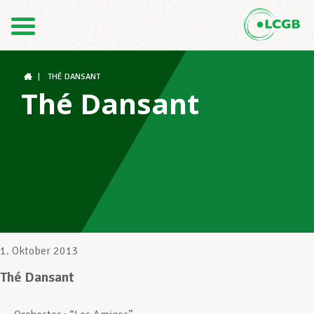
Kontakt
DE
FR
|
THÉ DANSANT
Thé Dansant
Der LCGB
Gewerkschaftsstrukturen
Unterstützung im Arbeitsalltag
1. Oktober 2013
Thé Dansant
Ihre Rechte