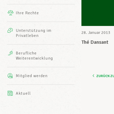
Ergänzende Leistungen
Ihre Rechte
eitbild
Fotos
Unterstützung im
Harmonie Mutuelle
28. Januar 2013
Privatleben
LCGB INFO-CENTER
Videos
Thé Dansant
Versicherung AXA
Berufliche
Team des LCGBs
Weiterentwicklung
Mitglied werden
ZURÜCK Z
Aktuell