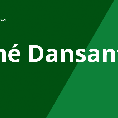
NSANT
hé Dansan