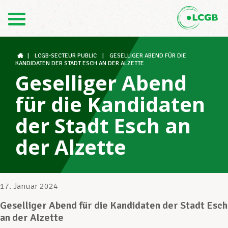
Kontakt
DE
FR
|
LCGB-SECTEUR PUBLIC
|
GESELLIGER ABEND FÜR DIE
KANDIDATEN DER STADT ESCH AN DER ALZETTE
Geselliger Abend
Der LCGB
für die Kandidaten
der Stadt Esch an
Gewerkschaftsstrukturen
der Alzette
Unterstützung im Arbeitsalltag
17. Januar 2024
Geselliger Abend für die Kandidaten der Stadt Esch
Ihre Rechte
an der Alzette