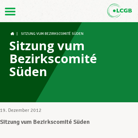
Kontakt
DE
FR
|
SITZUNG VUM BEZIRKSCOMITÉ SÜDEN
Sitzung vum
Bezirkscomité
Der LCGB
Süden
Gewerkschaftsstrukturen
Unterstützung im Arbeitsalltag
19. Dezember 2012
Sitzung vum Bezirkscomité Süden
Ihre Rechte