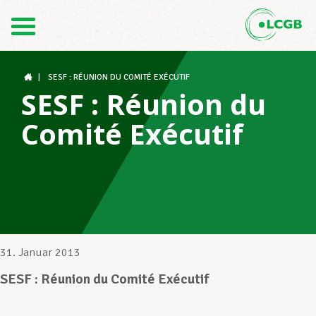
Kontakt
DE
FR
|
SESF : RÉUNION DU COMITÉ EXÉCUTIF
SESF : Réunion du
Comité Exécutif
Der LCGB
Gewerkschaftsstrukturen
Unterstützung im Arbeitsalltag
31. Januar 2013
SESF : Réunion du Comité Exécutif
Ihre Rechte