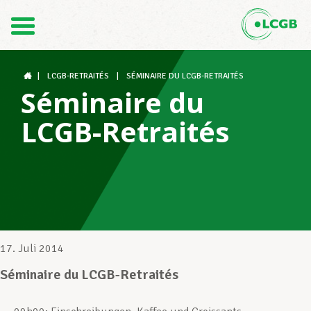
Kontakt
DE
FR
|
LCGB-RETRAITÉS
|
SÉMINAIRE DU LCGB-RETRAITÉS
Séminaire du
LCGB-Retraités
Der LCGB
Gewerkschaftsstrukturen
Unterstützung im Arbeitsalltag
17. Juli 2014
Séminaire du LCGB-Retraités
Ihre Rechte