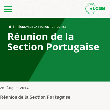
Kontakt
DE
FR
|
RÉUNION DE LA SECTION PORTUGAISE
Réunion de la
Section Portugaise
Der LCGB
Gewerkschaftsstrukturen
Unterstützung im Arbeitsalltag
26. August 2014
Réunion de la Section Portugaise
Ihre Rechte