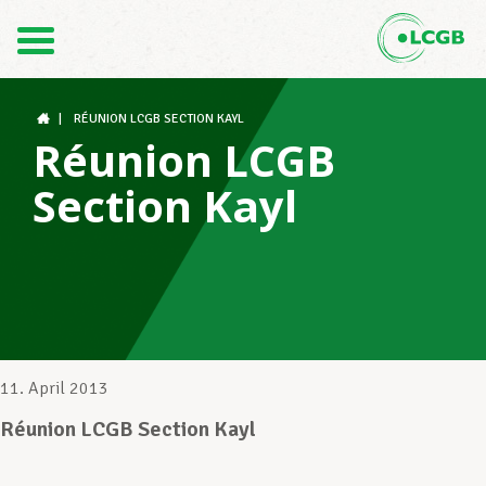
Kontakt
DE
FR
|
RÉUNION LCGB SECTION KAYL
Réunion LCGB
Section Kayl
Der LCGB
Gewerkschaftsstrukturen
Unterstützung im Arbeitsalltag
11. April 2013
Réunion LCGB Section Kayl
Ihre Rechte