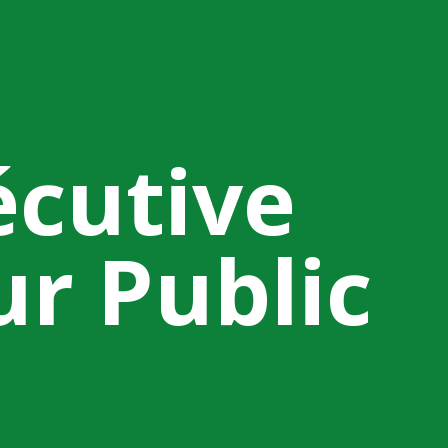
écutive
r Public