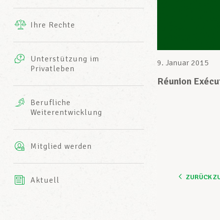
Ergänzende Leistungen
Ihre Rechte
eitbild
Fotos
Unterstützung im
Harmonie Mutuelle
9. Januar 2015
Privatleben
LCGB INFO-CENTER
Videos
Réunion Exécu
Versicherung AXA
Berufliche
Team des LCGBs
Weiterentwicklung
Mitglied werden
ZURÜCK Z
Aktuell