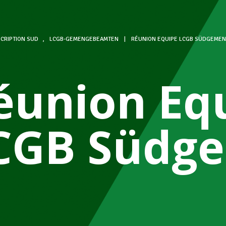
CRIPTION SUD
,
LCGB-GEMENGEBEAMTEN
|
RÉUNION EQUIPE LCGB SÜDGEME
éunion Eq
CGB Südg