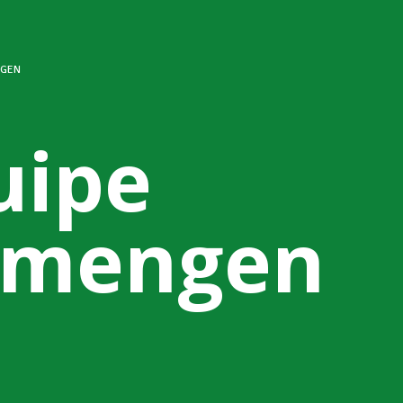
NGEN
uipe
emengen