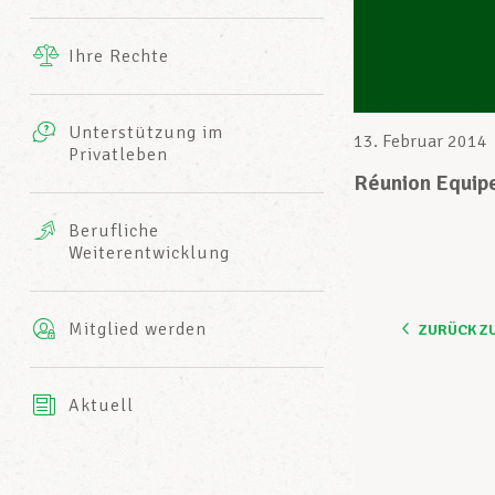
Ergänzende Leistungen
Ihre Rechte
eitbild
Fotos
Unterstützung im
Harmonie Mutuelle
13. Februar 2014
Privatleben
LCGB INFO-CENTER
Videos
Réunion Equi
Versicherung AXA
Berufliche
Team des LCGBs
Weiterentwicklung
Mitglied werden
ZURÜCK Z
Aktuell