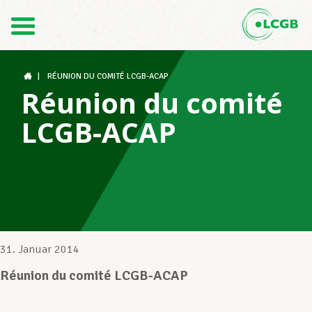
Kontakt
DE
FR
|
RÉUNION DU COMITÉ LCGB-ACAP
Réunion du comité
LCGB-ACAP
Der LCGB
Gewerkschaftsstrukturen
Unterstützung im Arbeitsalltag
31. Januar 2014
Réunion du comité LCGB-ACAP
Ihre Rechte