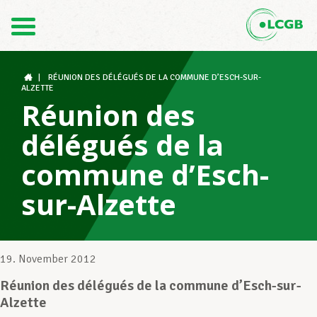
Kontakt
DE
FR
|
RÉUNION DES DÉLÉGUÉS DE LA COMMUNE D’ESCH-SUR-
ALZETTE
Réunion des
Der LCGB
délégués de la
commune d’Esch-
Gewerkschaftsstrukturen
sur-Alzette
Unterstützung im Arbeitsalltag
19. November 2012
Réunion des délégués de la commune d’Esch-sur-
Ihre Rechte
Alzette