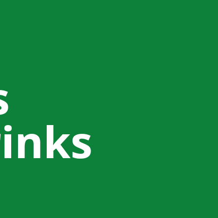
s
inks