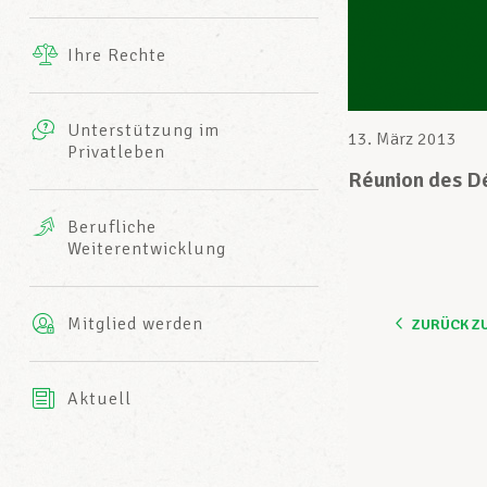
Ergänzende Leistungen
Ihre Rechte
eitbild
Fotos
Unterstützung im
Harmonie Mutuelle
13. März 2013
Privatleben
LCGB INFO-CENTER
Videos
Réunion des D
Versicherung AXA
Berufliche
Team des LCGBs
Weiterentwicklung
Mitglied werden
ZURÜCK Z
Aktuell