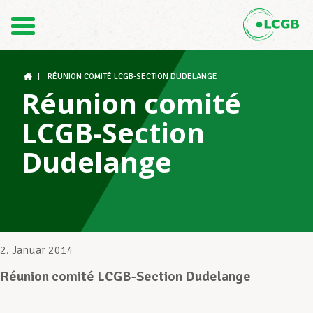
Kontakt
DE
FR
|
RÉUNION COMITÉ LCGB-SECTION DUDELANGE
Réunion comité
LCGB-Section
Der LCGB
Dudelange
Gewerkschaftsstrukturen
Unterstützung im Arbeitsalltag
2. Januar 2014
Réunion comité LCGB-Section Dudelange
Ihre Rechte