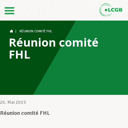
Kontakt
DE
FR
|
RÉUNION COMITÉ FHL
Réunion comité
FHL
Der LCGB
Gewerkschaftsstrukturen
Unterstützung im Arbeitsalltag
20. Mai 2015
Réunion comité FHL
Ihre Rechte