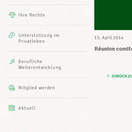
Ergänzende Leistungen
Ihre Rechte
eitbild
Fotos
Unterstützung im
Harmonie Mutuelle
15. April 2014
Privatleben
LCGB INFO-CENTER
Videos
Réunion comité
Versicherung AXA
Berufliche
Team des LCGBs
Weiterentwicklung
ZURÜCK Z
Mitglied werden
Aktuell