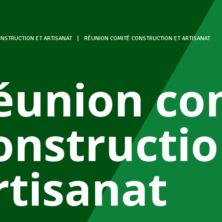
NSTRUCTION ET ARTISANAT
|
RÉUNION COMITÉ CONSTRUCTION ET ARTISANAT
éunion co
onstructio
rtisanat