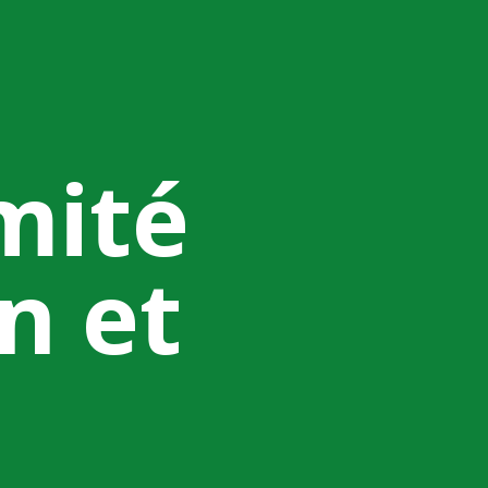
mité
n et