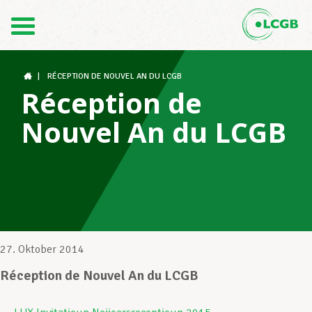
Kontakt
DE
FR
|
RÉCEPTION DE NOUVEL AN DU LCGB
Réception de
Nouvel An du LCGB
Der LCGB
Gewerkschaftsstrukturen
Unterstützung im Arbeitsalltag
27. Oktober 2014
Réception de Nouvel An du LCGB
Ihre Rechte