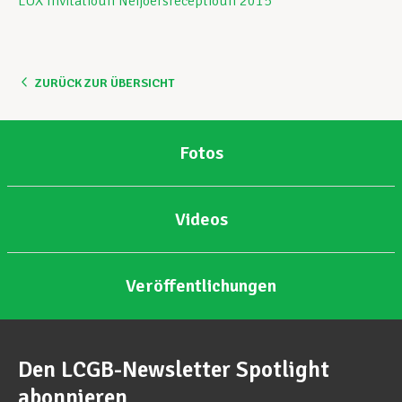
LUX Invitatioun Neijoersreceptioun 2015
Unterstützung im Privatleben
ZURÜCK ZUR ÜBERSICHT
Berufliche Weiterentwicklung
Fotos
Mitglied werden
Videos
Aktuell
Veröffentlichungen
Den LCGB-Newsletter Spotlight
abonnieren