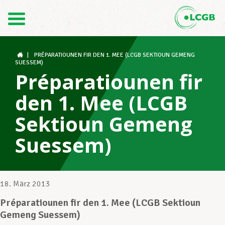
Kontakt
DE
FR
|
PRÉPARATIOUNEN FIR DEN 1. MEE (LCGB SEKTIOUN GEMENG
SUESSEM)
Préparatiounen fir
Der LCGB
den 1. Mee (LCGB
Sektioun Gemeng
Gewerkschaftsstrukturen
Suessem)
Unterstützung im Arbeitsalltag
18. März 2013
Préparatiounen fir den 1. Mee (LCGB Sektioun
Ihre Rechte
Gemeng Suessem)