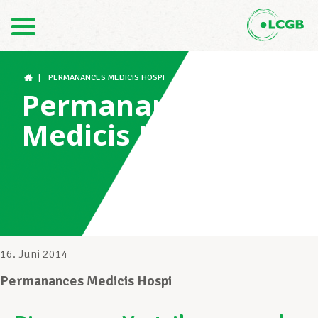
Kontakt
DE
FR
|
PERMANANCES MEDICIS HOSPI
Permanances
Medicis Hospi
Der LCGB
Gewerkschaftsstrukturen
Unterstützung im Arbeitsalltag
16. Juni 2014
Permanances Medicis Hospi
Ihre Rechte