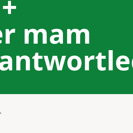
 +
er mam
rantwortl
+