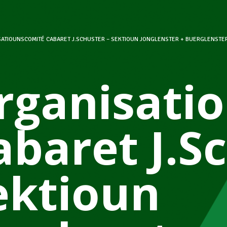
ATIOUNSCOMITÉ CABARET J.SCHUSTER – SEKTIOUN JONGLENSTER + BUERGLENST
rganisati
abaret J.S
ektioun