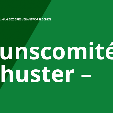
ER MAM BEZIERKSVERANTWORTLECHEN
ounscomit
chuster –