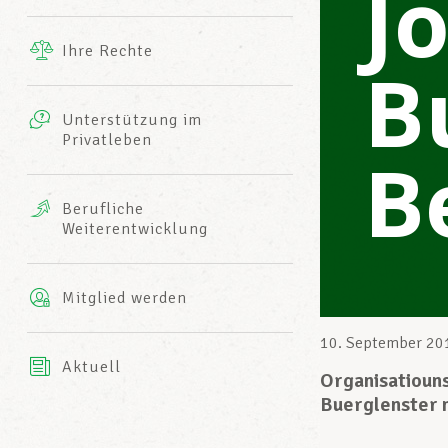
J
Ergänzende Leistungen
Ihre Rechte
B
eitbild
Fotos
Unterstützung im
Harmonie Mutuelle
Privatleben
LCGB INFO-CENTER
B
Videos
Versicherung AXA
Berufliche
Team des LCGBs
Weiterentwicklung
Mitglied werden
10. September 20
Aktuell
Organisatiouns
Buerglenster