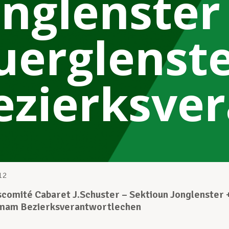
onglenster
uerglenst
ezierksve
12
comité Cabaret J.Schuster – Sektioun Jonglenster 
 mam Bezierksverantwortlechen