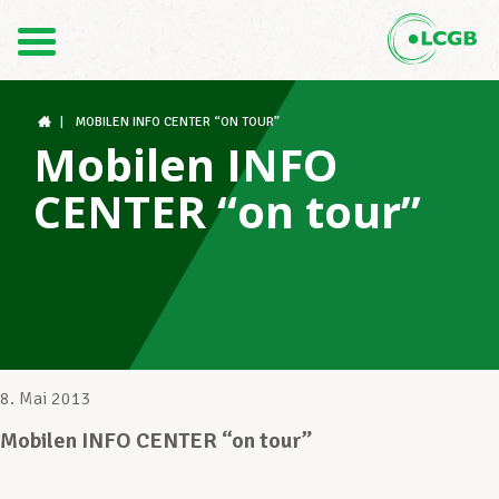
Kontakt
DE
FR
|
MOBILEN INFO CENTER “ON TOUR”
Mobilen INFO
CENTER “on tour”
Der LCGB
Gewerkschaftsstrukturen
Unterstützung im Arbeitsalltag
8. Mai 2013
Mobilen INFO CENTER “on tour”
Ihre Rechte