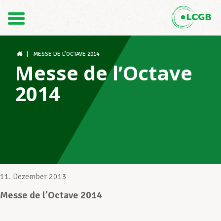
Kontakt
DE
FR
|
MESSE DE L’OCTAVE 2014
Messe de l’Octave
2014
Der LCGB
Gewerkschaftsstrukturen
Unterstützung im Arbeitsalltag
11. Dezember 2013
Messe de l’Octave 2014
Ihre Rechte