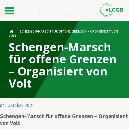
Kontakt
DE
FR
|
SCHENGEN-MARSCH FÜR OFFENE GRENZEN – ORGANISIERT VON
VOLT
Schengen-Marsch
Der LCGB
für offene Grenzen
– Organisiert von
Gewerkschaftsstrukturen
Volt
Unterstützung im Arbeitsalltag
24. Oktober 2024
Schengen-Marsch für offene Grenzen – Organisiert
Ihre Rechte
von Volt