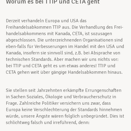
Worum es bei TTIP und CETA geht
Unterstützung im Privatleben
Derzeit verhandeln Europa und USA das
Freihandelsabkommen TTIP aus. Die Verhandlung des Frei-
handelsabkommens mit Kanada, CETA, ist sozusagen
Berufliche Weiterentwicklung
abgeschlossen. Die unterzeichnenden Organisationen sind
eben-falls für Verbesserungen im Handel mit den USA und
Kanada, insofern sie sinnvoll sind, z.B. bei Absprache von
technischen Standards. Aber machen wir uns nichts vor:
Mitglied werden
bei TTIP und CETA geht es um etwas anderes! TTIP und
CETA gehen weit über gängige Handelsabkommen hinaus.
Aktuell
Sie stellen seit Jahrzehnten erkämpfte Errungenschaften
in Sachen Soziales, Ökologie und Verbraucherschutz in
Frage. Zahlreiche Politiker versichern uns zwar, dass
Europa keine Verschlechterung der Standards hinnehmen
würde, unsere Ängste wären folglich unbegründet. Dies ist
schlichtweg falsch und irreführend, denn: