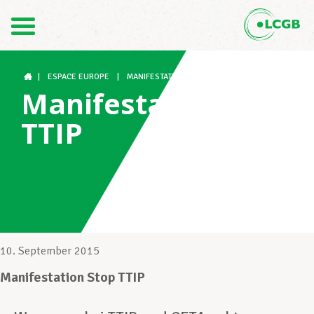
Kontakt
DE
FR
|
ESPACE EUROPE
|
MANIFESTATION STOP TTIP
Manifestation Stop
TTIP
Der LCGB
Gewerkschaftsstrukturen
Unterstützung im Arbeitsalltag
10. September 2015
Manifestation Stop TTIP
Ihre Rechte