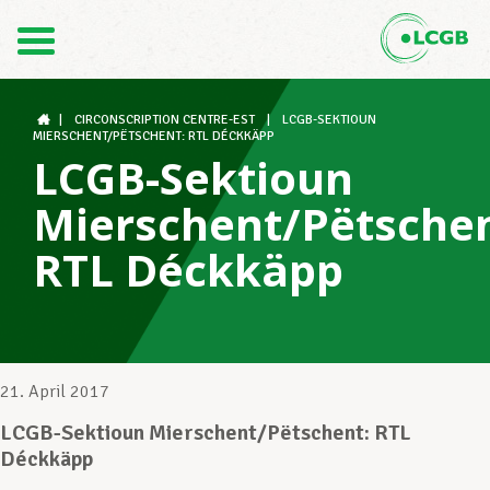
Kontakt
DE
FR
|
CIRCONSCRIPTION CENTRE-EST
|
LCGB-SEKTIOUN
MIERSCHENT/PËTSCHENT: RTL DÉCKKÄPP
LCGB-Sektioun
Der LCGB
Mierschent/Pëtschen
RTL Déckkäpp
Gewerkschaftsstrukturen
Unterstützung im Arbeitsalltag
21. April 2017
LCGB-Sektioun Mierschent/Pëtschent: RTL
Déckkäpp
Ihre Rechte