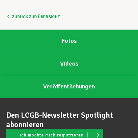
Unterstützung im Privatleben
ZURÜCK ZUR ÜBERSICHT
Berufliche Weiterentwicklung
Fotos
Videos
Mitglied werden
Veröffentlichungen
Aktuell
Den LCGB-Newsletter Spotlight
abonnieren
Ich möchte mich registrieren