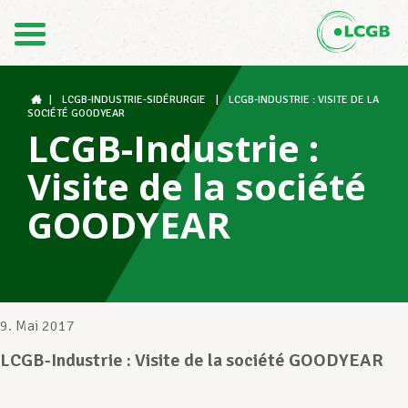
Kontakt
DE
FR
|
LCGB-INDUSTRIE-SIDÉRURGIE
|
LCGB-INDUSTRIE : VISITE DE LA
SOCIÉTÉ GOODYEAR
LCGB-Industrie :
Der LCGB
Visite de la société
GOODYEAR
Gewerkschaftsstrukturen
Unterstützung im Arbeitsalltag
9. Mai 2017
LCGB-Industrie : Visite de la société GOODYEAR
Ihre Rechte