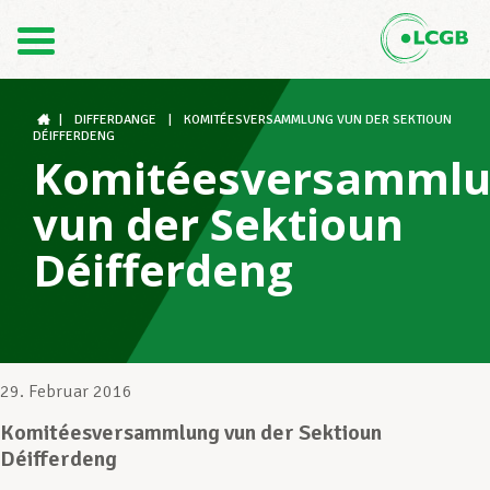
Kontakt
DE
FR
|
DIFFERDANGE
|
KOMITÉESVERSAMMLUNG VUN DER SEKTIOUN
DÉIFFERDENG
Komitéesversamml
Der LCGB
vun der Sektioun
Déifferdeng
Gewerkschaftsstrukturen
Unterstützung im Arbeitsalltag
29. Februar 2016
Komitéesversammlung vun der Sektioun
Déifferdeng
Ihre Rechte