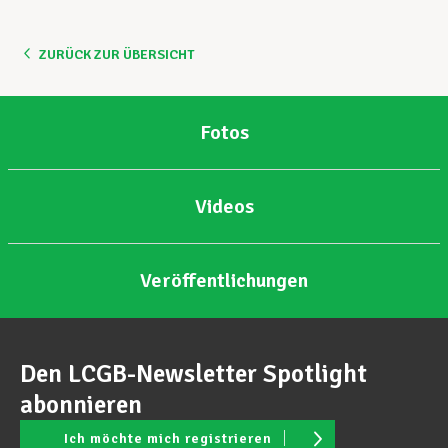
Unterstützung im Privatleben
ZURÜCK ZUR ÜBERSICHT
Berufliche Weiterentwicklung
Fotos
Videos
Mitglied werden
Veröffentlichungen
Aktuell
Den LCGB-Newsletter Spotlight
abonnieren
Ich möchte mich registrieren