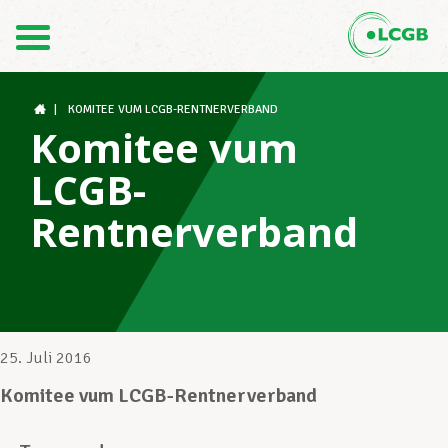
Kontakt
DE
FR
|
KOMITEE VUM LCGB-RENTNERVERBAND
Komitee vum
LCGB-
Der LCGB
Rentnerverband
Gewerkschaftsstrukturen
Unterstützung im Arbeitsalltag
25. Juli 2016
Komitee vum LCGB-Rentnerverband
Ihre Rechte