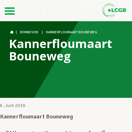
Kontakt
DE
FR
|
BONNEVOIE
|
KANNERFLOUMAART BOUNEWEG
Kannerfloumaart
Bouneweg
Der LCGB
Gewerkschaftsstrukturen
Unterstützung im Arbeitsalltag
6. Juni 2016
Kannerfloumaart Bouneweg
Ihre Rechte