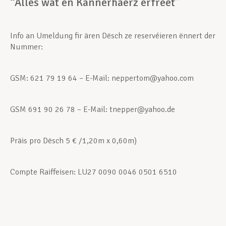
“Alles wat en Kannerhäerz erfreet”
Unterstützung im Privatleben
Info an Umeldung fir ären Dësch ze reservéieren ënnert der
Nummer:
Berufliche Weiterentwicklung
GSM: 621 79 19 64 – E-Mail: neppertom@yahoo.com
Mitglied werden
GSM 691 90 26 78 – E-Mail: tnepper@yahoo.de
Präis pro Dësch 5 € /1,20m x 0,60m)
Aktuell
Compte Raiffeisen: LU27 0090 0046 0501 6510