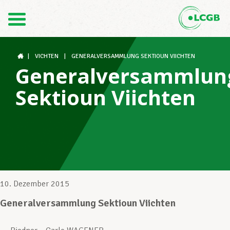
Kontakt
DE
FR
|
VICHTEN
|
GENERALVERSAMMLUNG SEKTIOUN VIICHTEN
Generalversammlun
Sektioun Viichten
Der LCGB
Gewerkschaftsstrukturen
Unterstützung im Arbeitsalltag
10. Dezember 2015
Generalversammlung Sektioun Viichten
Ihre Rechte