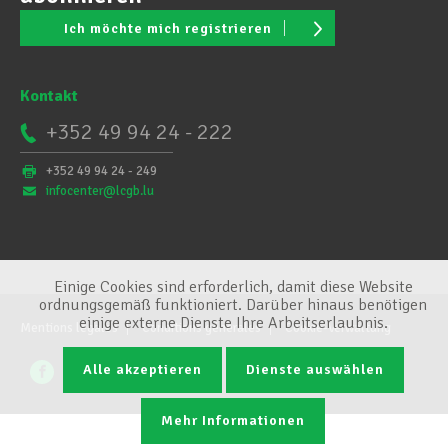
Ich möchte mich registrieren
Kontakt
+352 49 94 24 - 222
+352 49 94 24 - 249
infocenter@lcgb.lu
Einige Cookies sind erforderlich, damit diese Website
ordnungsgemäß funktioniert. Darüber hinaus benötigen
einige externe Dienste Ihre Arbeitserlaubnis.
Mentions légales
Conditions générales
Cookie-Verwaltung
Alle akzeptieren
Dienste auswählen
Mehr Informationen