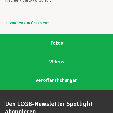
Riedner – Carlo WAGENER
Unterstützung im Privatleben
ZURÜCK ZUR ÜBERSICHT
Berufliche Weiterentwicklung
Fotos
Mitglied werden
Videos
Aktuell
Veröffentlichungen
Den LCGB-Newsletter Spotlight
abonnieren