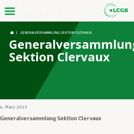
Kontakt
DE
FR
|
GENERALVERSAMMLUNG SEKTION CLERVAUX
Generalversammlun
Sektion Clervaux
Der LCGB
Gewerkschaftsstrukturen
Unterstützung im Arbeitsalltag
4. März 2013
Generalversammlung Sektion Clervaux
Ihre Rechte