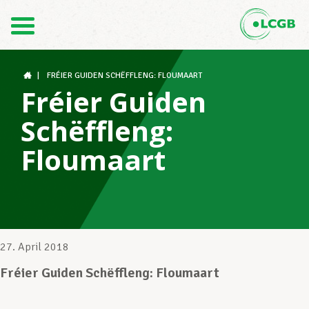
Kontakt
DE
FR
|
FRÉIER GUIDEN SCHËFFLENG: FLOUMAART
Fréier Guiden
Schëffleng:
Der LCGB
Floumaart
Gewerkschaftsstrukturen
Unterstützung im Arbeitsalltag
27. April 2018
Fréier Guiden Schëffleng: Floumaart
Ihre Rechte