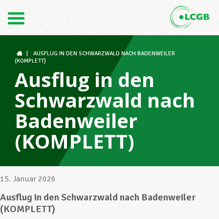
Kontakt
DE
FR
|
AUSFLUG IN DEN SCHWARZWALD NACH BADENWEILER
(KOMPLETT)
Ausflug in den
Der LCGB
Schwarzwald nach
Badenweiler
Gewerkschaftsstrukturen
(KOMPLETT)
Unterstützung im Arbeitsalltag
15. Januar 2026
Ausflug in den Schwarzwald nach Badenweiler
Ihre Rechte
(KOMPLETT)